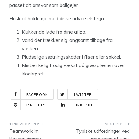
passet dit ansvar som boligejer.
Husk at holde øje med disse advarselstegn:
Klukkende lyde fra dine afløb.
Vand der trækker sig langsomt tilbage fra
vasken.
Pludselige sætningsskader i fliser eller sokkel.
Mistænkelig frodig vækst på græsplænen over
kloakrøret.
FACEBOOK
TWITTER
PINTEREST
LINKEDIN
Indlægsnavigation
Teamwork im
Typiske udfordringer ved
klassenzimmer:
montering af vask