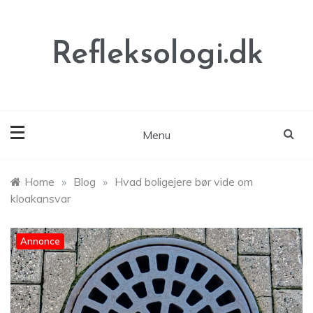
Skip
to
content
Refleksologi.dk
Menu
Home
»
Blog
»
Hvad boligejere bør vide om
kloakansvar
Annonce