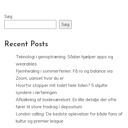
Søg
Søg
Recent Posts
Teknologi i genoptræning: Sådan hjælper apps og
wearables
Fjernhealing i sommerferien: Få ro og balance via
Zoom, uanset hvor du er
Hvorfor stopper mit toilet hele tiden? 5 skjulte
syndere i rørføringen
Afkalkning af badeværelset: En lille detalje der ofte
fører til store fradrag i depositum
London calling: De bedste oplevelser for både fans af
kultur og premier league